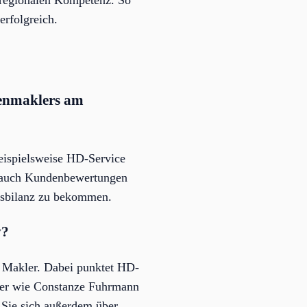
erfolgreich.
ienmaklers am
beispielsweise HD-Service
n auch Kundenbewertungen
lgsbilanz zu bekommen.
v?
r Makler. Dabei punktet HD-
ter wie Constanze Fuhrmann
 Sie sich außerdem über